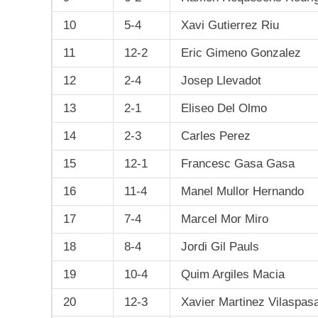
10
5-4
Xavi Gutierrez Riu
11
12-2
Eric Gimeno Gonzalez
12
2-4
Josep Llevadot
13
2-1
Eliseo Del Olmo
14
2-3
Carles Perez
15
12-1
Francesc Gasa Gasa
16
11-4
Manel Mullor Hernando
17
7-4
Marcel Mor Miro
18
8-4
Jordi Gil Pauls
19
10-4
Quim Argiles Macia
20
12-3
Xavier Martinez Vilaspas