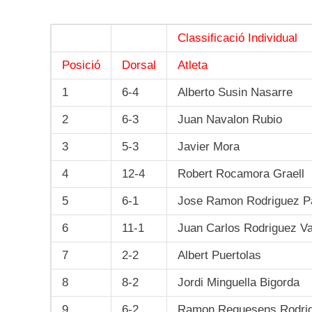
Classificació Individual
Posició
Dorsal
Atleta
1
6-4
Alberto Susin Nasarre
2
6-3
Juan Navalon Rubio
3
5-3
Javier Mora
4
12-4
Robert Rocamora Graell
5
6-1
Jose Ramon Rodriguez P
6
11-1
Juan Carlos Rodriguez Va
7
2-2
Albert Puertolas
8
8-2
Jordi Minguella Bigorda
9
6-2
Ramon Requesens Rodri