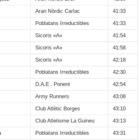
Aran Nòrdic Carlac
41:33
Poblatans Irreductibles
41:33
Sicoris «A»
41:54
Sicoris «A»
41:58
Sicoris «A»
42:18
Poblatans Irreductibles
42:30
D.A.E . Ponent
42:54
Army Runners
43:08
Club Atlètic Borges
43:10
Club Atletisme La Guineu
43:13
a
Poblatans Irreductibles
43:31