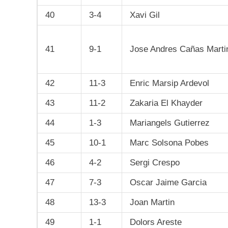
40
3-4
Xavi Gil
41
9-1
Jose Andres Cañas Marti
42
11-3
Enric Marsip Ardevol
43
11-2
Zakaria El Khayder
44
1-3
Mariangels Gutierrez
45
10-1
Marc Solsona Pobes
46
4-2
Sergi Crespo
47
7-3
Oscar Jaime Garcia
48
13-3
Joan Martin
49
1-1
Dolors Areste