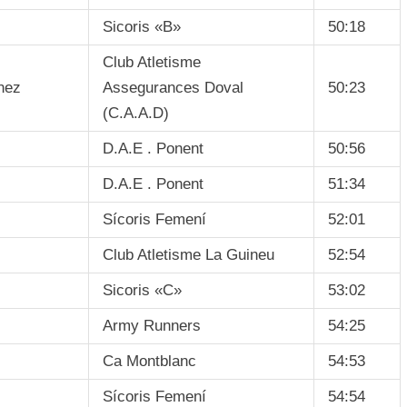
Sicoris «B»
50:18
Club Atletisme
nez
Assegurances Doval
50:23
(C.A.A.D)
D.A.E . Ponent
50:56
D.A.E . Ponent
51:34
Sícoris Femení
52:01
Club Atletisme La Guineu
52:54
Sicoris «C»
53:02
Army Runners
54:25
Ca Montblanc
54:53
Sícoris Femení
54:54