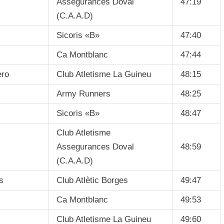
Assegurances Doval
47:19
(C.A.A.D)
Sicoris «B»
47:40
Ca Montblanc
47:44
ero
Club Atletisme La Guineu
48:15
Army Runners
48:25
Sicoris «B»
48:47
Club Atletisme
Assegurances Doval
48:59
(C.A.A.D)
s
Club Atlètic Borges
49:47
Ca Montblanc
49:53
Club Atletisme La Guineu
49:60