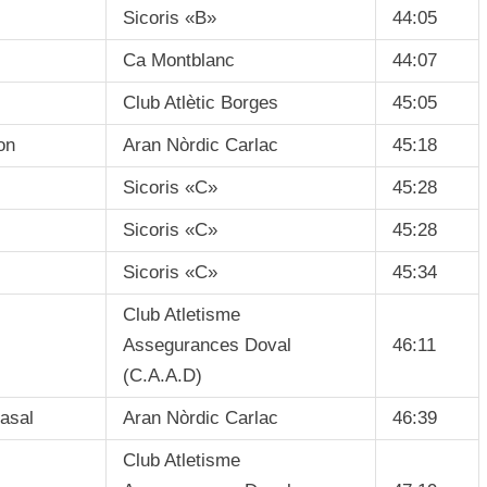
Sicoris «B»
44:05
Ca Montblanc
44:07
Club Atlètic Borges
45:05
on
Aran Nòrdic Carlac
45:18
Sicoris «C»
45:28
Sicoris «C»
45:28
Sicoris «C»
45:34
Club Atletisme
Assegurances Doval
46:11
(C.A.A.D)
asal
Aran Nòrdic Carlac
46:39
Club Atletisme