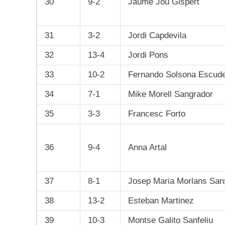
30
9-2
Jaume Jou Gispert
31
3-2
Jordi Capdevila
32
13-4
Jordi Pons
33
10-2
Fernando Solsona Escud
34
7-1
Mike Morell Sangrador
35
3-3
Francesc Forto
36
9-4
Anna Artal
37
8-1
Josep Maria Morlans San
38
13-2
Esteban Martinez
39
10-3
Montse Galito Sanfeliu