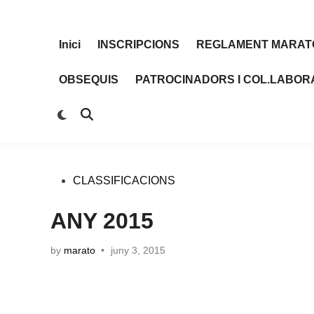
Skip
to
content
Inici
INSCRIPCIONS
REGLAMENT MARAT
OBSEQUIS
PATROCINADORS I COL.LABO
Switch
Open
to
Search
dark
mode
Posted
CLASSIFICACIONS
in
ANY 2015
by
marato
•
juny 3, 2015