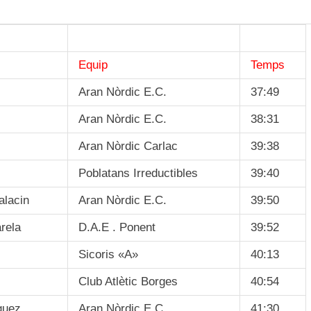
Equip
Temps
Aran Nòrdic E.C.
37:49
Aran Nòrdic E.C.
38:31
Aran Nòrdic Carlac
39:38
Poblatans Irreductibles
39:40
alacin
Aran Nòrdic E.C.
39:50
rela
D.A.E . Ponent
39:52
Sicoris «A»
40:13
Club Atlètic Borges
40:54
guez
Aran Nòrdic E.C.
41:30