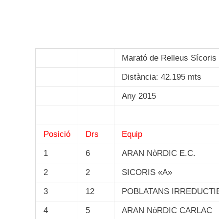
Marató de Relleus Sícoris 
Distància: 42.195 mts
Any 2015
Posició
Drs
Equip
1
6
ARAN NòRDIC E.C.
2
2
SICORIS «A»
3
12
POBLATANS IRREDUCTI
4
5
ARAN NòRDIC CARLAC