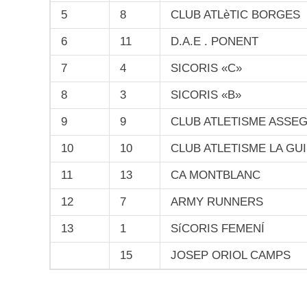
5
8
CLUB ATLèTIC BORGES
6
11
D.A.E . PONENT
7
4
SICORIS «C»
8
3
SICORIS «B»
9
9
CLUB ATLETISME ASSE
10
10
CLUB ATLETISME LA GU
11
13
CA MONTBLANC
12
7
ARMY RUNNERS
13
1
SíCORIS FEMENÍ
15
JOSEP ORIOL CAMPS