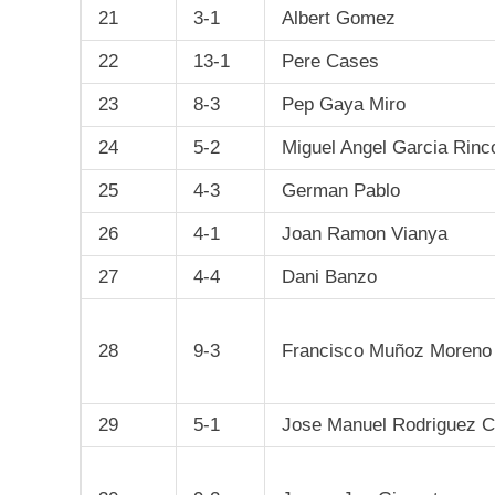
21
3-1
Albert Gomez
22
13-1
Pere Cases
23
8-3
Pep Gaya Miro
24
5-2
Miguel Angel Garcia Rinc
25
4-3
German Pablo
26
4-1
Joan Ramon Vianya
27
4-4
Dani Banzo
28
9-3
Francisco Muñoz Moreno
29
5-1
Jose Manuel Rodriguez C