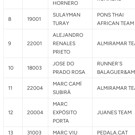
HORNERO
SULAYMAN
PONS THAI
8
19001
TURAY
AFRICAN TEAM
ALEJANDRO
9
22001
RENALES
ALMIRAMAR T
PRIETO
JOSE DO
RUNNER´S
10
18003
PRADO ROSA
BALAGUER&AM
MARC CAMÍ
11
22004
ALMIRAMAR T
SUBIRÀ
MARC
12
20004
EXPÓSITO
JUANES TEAM
PORTA
13
31003
MARC VIU
PEDALA.CAT