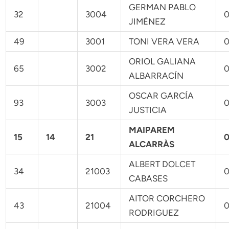
GERMAN PABLO
32
3004
0
JIMÉNEZ
49
3001
TONI VERA VERA
0
ORIOL GALIANA
65
3002
0
ALBARRACÍN
OSCAR GARCÍA
93
3003
0
JUSTICIA
MAIPAREM
15
14
21
0
ALCARRÀS
ALBERT DOLCET
34
21003
0
CABASES
AITOR CORCHERO
43
21004
0
RODRIGUEZ