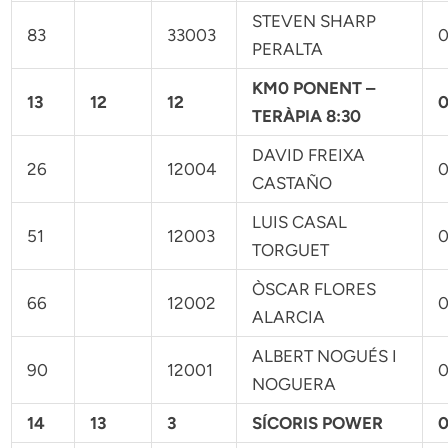
STEVEN SHARP
83
33003
0
PERALTA
KM0 PONENT –
13
12
12
0
TERÀPIA 8:30
DAVID FREIXA
26
12004
0
CASTAÑO
LUIS CASAL
51
12003
0
TORGUET
ÒSCAR FLORES
66
12002
0
ALARCIA
ALBERT NOGUÉS I
90
12001
0
NOGUERA
14
13
3
SÍCORIS POWER
0