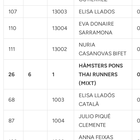
107
13003
ELISA LLADOS
0
EVA DONAIRE
110
13004
0
SARRAMONA
NURIA
111
13002
0
CASANOVAS BIFET
HÀMSTERS PONS
26
6
1
THAI RUNNERS
0
(MIXT)
ELISA LLADÓS
68
1003
0
CATALÀ
JULIO PIQUÉ
87
1004
0
CLEMENTE
ANNA FEIXAS