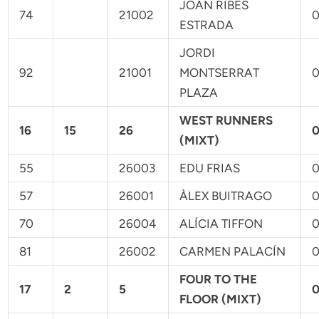
JOAN RIBES
74
21002
0
ESTRADA
JORDI
92
21001
MONTSERRAT
0
PLAZA
WEST RUNNERS
16
15
26
0
(MIXT)
55
26003
EDU FRIAS
0
57
26001
ÀLEX BUITRAGO
0
70
26004
ALÍCIA TIFFON
0
81
26002
CARMEN PALACÍN
0
FOUR TO THE
17
2
5
0
FLOOR (MIXT)