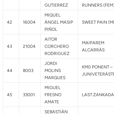
GUTIERREZ
RUNNERS (FEM
MIQUEL
42
16004
ÀNGEL MASIP
SWEET PAIN (M
PIÑOL
AITOR
MAIPAREM
43
21004
CORCHERO
ALCARRÀS
RODRIGUEZ
JORDI
KM0 PONENT –
44
8003
MOLINS
JUNIVETERÀST
MARQUES
MIGUEL
45
33001
FRESNO
LAST ZANKAD
AMATE
SEBASTIÁN