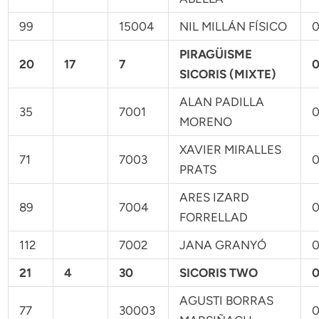
99
15004
NIL MILLÁN FÍSICO
0
PIRAGÜISME
20
17
7
0
SICORIS (MIXTE)
ALAN PADILLA
35
7001
0
MORENO
XAVIER MIRALLES
71
7003
0
PRATS
ARES IZARD
89
7004
0
FORRELLAD
112
7002
JANA GRANYÓ
0
21
4
30
SICORIS TWO
0
AGUSTI BORRAS
77
30003
0