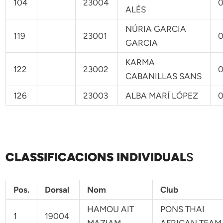
104
23004
0
ALÉS
NÚRIA GARCIA
119
23001
0
GARCIA
KARMA
122
23002
0
CABANILLAS SANS
126
23003
ALBA MARÍ LÓPEZ
0
CLASSIFICACIONS INDIVIDUAL
S
Pos.
Dorsal
Nom
Club
HAMOU AIT
PONS THAI
1
19004
MAZIAM
AFRICAN TEAM