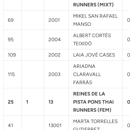
RUNNERS (MIXT)
MIKEL SAN RAFAEL
69
2001
0
MANSO
ALBERT CORTÉS
95
2004
0
TEIXIDÓ
109
2002
LAIA JOVÉ CASES
0
ARIADNA
115
2003
CLARAVALL
0
FARRÀS
REINES DE LA
25
1
13
PISTA PONS THAI
0
RUNNERS (FEM)
MARTA TORRELLES
41
13001
0
GUTIERREZ