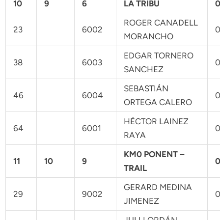
10
9
6
LA TRIBU
0
ROGER CANADELL
23
6002
0
MORANCHO
EDGAR TORNERO
38
6003
0
SANCHEZ
SEBASTIÁN
46
6004
0
ORTEGA CALERO
HÉCTOR LAINEZ
64
6001
0
RAYA
KM0 PONENT –
11
10
9
0
TRAIL
GERARD MEDINA
29
9002
0
JIMENEZ
JULI LORDÁN