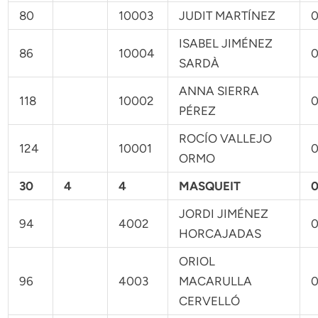
80
10003
JUDIT MARTÍNEZ
0
ISABEL JIMÉNEZ
86
10004
0
SARDÀ
ANNA SIERRA
118
10002
0
PÉREZ
ROCÍO VALLEJO
124
10001
0
ORMO
30
4
4
MASQUEIT
0
JORDI JIMÉNEZ
94
4002
0
HORCAJADAS
ORIOL
96
4003
MACARULLA
0
CERVELLÓ