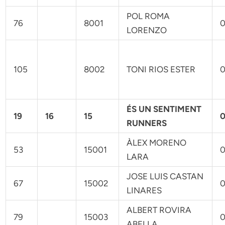
POL ROMA
76
8001
0
LORENZO
105
8002
TONI RIOS ESTER
0
ÉS UN SENTIMENT
19
16
15
0
RUNNERS
ÀLEX MORENO
53
15001
0
LARA
JOSE LUIS CASTAN
67
15002
0
LINARES
ALBERT ROVIRA
79
15003
0
ABELLA