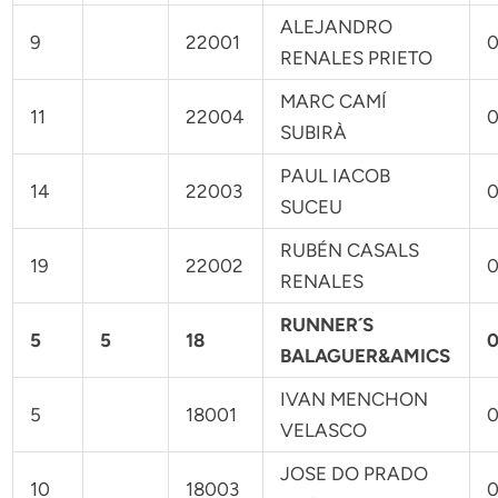
ALEJANDRO
9
22001
0
RENALES PRIETO
MARC CAMÍ
11
22004
0
SUBIRÀ
PAUL IACOB
14
22003
0
SUCEU
RUBÉN CASALS
19
22002
0
RENALES
RUNNER´S
5
5
18
0
BALAGUER&AMICS
IVAN MENCHON
5
18001
0
VELASCO
JOSE DO PRADO
10
18003
0