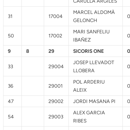
CARULLA ARGILÉS
MARCEL ALDOMÀ
31
17004
0
GELONCH
MARI SANFELIU
50
17002
0
IBAÑEZ
9
8
29
SICORIS ONE
0
JOSEP LLEVADOT
33
29004
0
LLOBERA
POL ARDERIU
36
29001
0
ALEIX
47
29002
JORDI MASANA PI
0
ALEX GARCIA
54
29003
0
RIBES