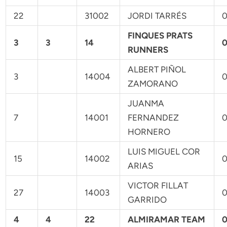
22
31002
JORDI TARRÉS
0
FINQUES PRATS
3
3
14
0
RUNNERS
ALBERT PIÑOL
3
14004
0
ZAMORANO
JUANMA
7
14001
FERNANDEZ
0
HORNERO
LUIS MIGUEL COR
15
14002
0
ARIAS
VICTOR FILLAT
27
14003
0
GARRIDO
4
4
22
ALMIRAMAR TEAM
0