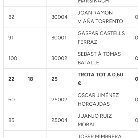
MARSIÑACH
JOAN RAMON
82
30004
0
VIAÑA TORRENTO
GASPAR CASTELLS
91
30001
0
FERRAZ
SEBASTIÀ TOMAS
100
30002
0
BATALLE
TROTA TOT A 0,60
22
18
25
0
€
OSCAR JIMÉNEZ
60
25002
0
HORCAJDAS
JUANJO RUIZ
85
25004
0
MORAL
JOSEP MIMBRERA