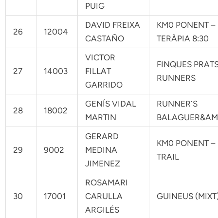
PUIG
DAVID FREIXA
KM0 PONENT –
26
12004
CASTAÑO
TERÀPIA 8:30
VICTOR
FINQUES PRAT
27
14003
FILLAT
RUNNERS
GARRIDO
GENÍS VIDAL
RUNNER´S
28
18002
MARTIN
BALAGUER&AM
GERARD
KM0 PONENT –
29
9002
MEDINA
TRAIL
JIMENEZ
ROSAMARI
30
17001
CARULLA
GUINEUS (MIXT
ARGILÉS