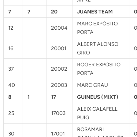
7
7
20
JUANES TEAM
0
MARC EXPÓSITO
12
20004
0
PORTA
ALBERT ALONSO
16
20001
0
GIRO
ROGER EXPÓSITO
37
20002
0
PORTA
40
20003
MARC GRAU
0
8
1
17
GUINEUS (MIXT)
0
ALEIX CALAFELL
25
17003
0
PUIG
ROSAMARI
30
17001
0