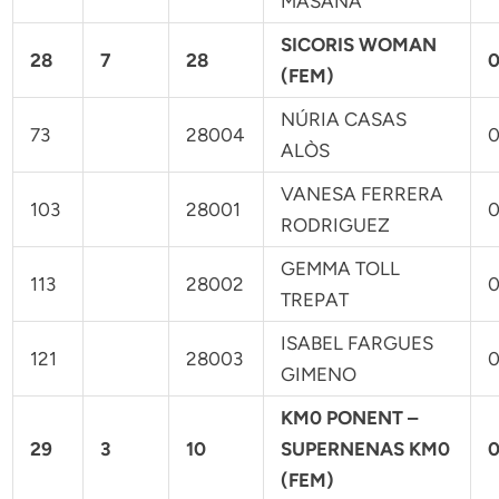
MASANA
SICORIS WOMAN
28
7
28
0
(FEM)
NÚRIA CASAS
73
28004
0
ALÒS
VANESA FERRERA
103
28001
0
RODRIGUEZ
GEMMA TOLL
113
28002
0
TREPAT
ISABEL FARGUES
121
28003
0
GIMENO
KM0 PONENT –
29
3
10
SUPERNENAS KM0
0
(FEM)