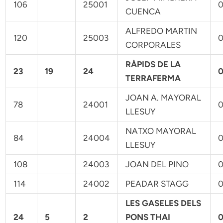
106
25001
0
CUENCA
ALFREDO MARTIN
120
25003
0
CORPORALES
RÀPIDS DE LA
23
19
24
0
TERRAFERMA
JOAN A. MAYORAL
78
24001
0
LLESUY
NATXO MAYORAL
84
24004
0
LLESUY
108
24003
JOAN DEL PINO
0
114
24002
PEADAR STAGG
0
LES GASELES DELS
24
5
2
PONS THAI
0