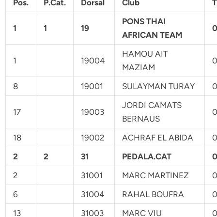
Pos.
P.Cat.
Dorsal
Club
T
PONS THAI
1
1
19
0
AFRICAN TEAM
HAMOU AIT
1
19004
0
MAZIAM
8
19001
SULAYMAN TURAY
0
JORDI CAMATS
17
19003
0
BERNAUS
18
19002
ACHRAF EL ABIDA
0
2
2
31
PEDALA.CAT
0
2
31001
MARC MARTINEZ
0
6
31004
RAHAL BOUFRA
0
13
31003
MARC VIU
0