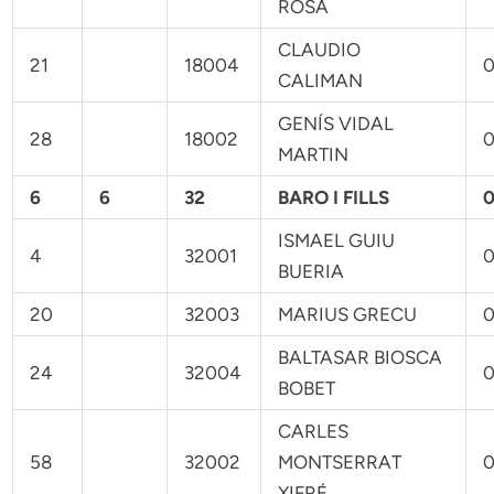
ROSA
CLAUDIO
21
18004
0
CALIMAN
GENÍS VIDAL
28
18002
0
MARTIN
6
6
32
BARO I FILLS
0
ISMAEL GUIU
4
32001
0
BUERIA
20
32003
MARIUS GRECU
0
BALTASAR BIOSCA
24
32004
0
BOBET
CARLES
58
32002
MONTSERRAT
0
XIFRÉ