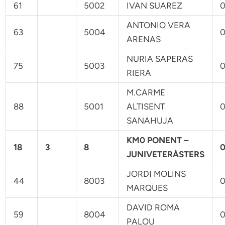
61
5002
IVAN SUAREZ
0
ANTONIO VERA
63
5004
0
ARENAS
NURIA SAPERAS
75
5003
0
RIERA
M.CARME
88
5001
ALTISENT
0
SANAHUJA
KM0 PONENT –
18
3
8
0
JUNIVETERÀSTERS
JORDI MOLINS
44
8003
0
MARQUES
DAVID ROMA
59
8004
0
PALOU