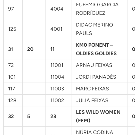
EUFEMIO GARCIA
97
4004
0
RODRÍGUEZ
DIDAC MERINO
125
4001
0
PAULS
KM0 PONENT –
31
20
11
0
OLDIES GOLDIES
72
11001
ARNAU FEIXAS
0
101
11004
JORDI PANADÉS
0
117
11003
MARC FEIXAS
0
128
11002
JULIÀ FEIXAS
0
LES WILD WOMEN
32
5
23
0
(FEM)
NÚRIA CODINA