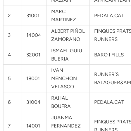
MARC
2
31001
PEDALA.CAT
MARTINEZ
ALBERT PIÑOL
FINQUES PRAT
3
14004
ZAMORANO
RUNNERS
ISMAEL GUIU
4
32001
BARO I FILLS
BUERIA
IVAN
RUNNER´S
5
18001
MENCHON
BALAGUER&AM
VELASCO
RAHAL
6
31004
PEDALA.CAT
BOUFRA
JUANMA
FINQUES PRAT
7
14001
FERNANDEZ
RUNNERS