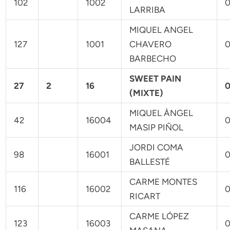
102
1002
0
LARRIBA
MIQUEL ANGEL
127
1001
CHAVERO
0
BARBECHO
SWEET PAIN
27
2
16
0
(MIXTE)
MIQUEL ÀNGEL
42
16004
0
MASIP PIÑOL
JORDI COMA
98
16001
0
BALLESTÉ
CARME MONTES
116
16002
0
RICART
CARME LÓPEZ
123
16003
0