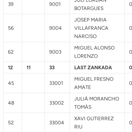
39
9001
0
BOTARGUES
JOSEP MARIA
56
9004
VILLAFRANCA
0
NARCISO
MIGUEL ALONSO
62
9003
0
LORENZO
12
11
33
LAST ZANKADA
0
MIGUEL FRESNO
45
33001
0
AMATE
JULIÀ MORANCHO
48
33002
0
TOMÀS
XAVI GUTIERREZ
52
33004
0
RIU