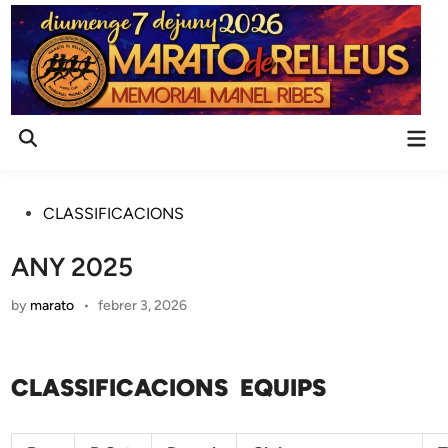
Skip
to
content
Mai
Open
Men
Search
Posted
CLASSIFICACIONS
in
ANY 2025
by
marato
•
febrer 3, 2026
CLASSIFICACIONS EQUIPS